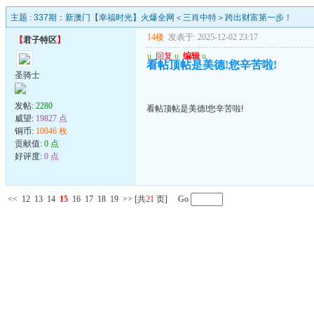
主题 :
337期：新澳门【幸福时光】火爆全网＜三肖中特＞跨出财富第一步！
14楼
发表于: 2025-12-02 23:17
【
君子特区
】
u
回复
u
编辑
u
看帖顶帖是美德!您辛苦啦!
圣骑士
发帖:
2280
看帖顶帖是美德!您辛苦啦!
威望:
19827 点
铜币:
10046 枚
贡献值:
0 点
好评度:
0 点
<<
12
13
14
15
16
17
18
19
>>
[共
21
页] Go