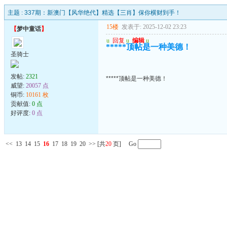
主题 :
337期：新澳门【风华绝代】精选【三肖】保你横财到手！
15楼
发表于: 2025-12-02 23:23
【
梦中童话
】
u
回复
u
编辑
u
*****顶帖是一种美德！
圣骑士
发帖:
2321
*****顶帖是一种美德！
威望:
20057 点
铜币:
10161 枚
贡献值:
0 点
好评度:
0 点
<<
13
14
15
16
17
18
19
20
>>
[共
20
页] Go