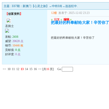
主题 :
337期：新澳门【心灵之旅】→中特3肖→连连狂中.
12楼
发表于: 2025-12-02 23:23
【
创富资料
】
u
回复
u
编辑
u
把最好的料奉献给大家！辛苦你
圣骑士
发帖:
2416
把最好的料奉献给大家！辛苦你了
威望:
20628 点
铜币:
10446 枚
贡献值:
0 点
好评度:
0 点
<<
10
11
12
13
14
15
16
>>
[共
16
页] Go