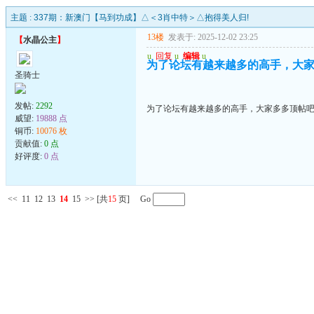
主题 :
337期：新澳门【马到功成】△＜3肖中特＞△抱得美人归!
13楼
发表于: 2025-12-02 23:25
【
水晶公主
】
u
回复
u
编辑
u
为了论坛有越来越多的高手，大家多
圣骑士
发帖:
2292
为了论坛有越来越多的高手，大家多多顶帖吧..
威望:
19888 点
铜币:
10076 枚
贡献值:
0 点
好评度:
0 点
<<
11
12
13
14
15
>>
[共
15
页] Go