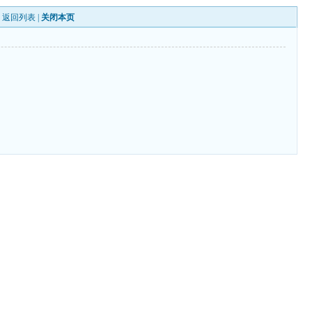
|
返回列表
|
关闭本页