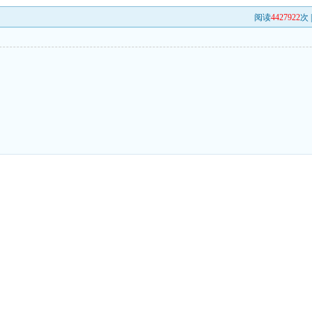
阅读
4427922
次 