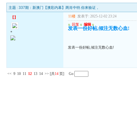
主题 :
337期：新澳门【澳彩内幕】两肖中特.你来验证，
11楼
发表于: 2025-12-02 23:24
【
】
u
回复
u
编辑
u
发表一份好帖,倾注无数心血!
*
发表一份好帖,倾注无数心血!
<<
9
10
11
12
13
14
>>
[共
14
页] Go