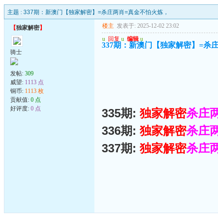
主题 :
337期：新澳门【独家解密】=杀庄两肖=真金不怕火炼，
楼主
发表于: 2025-12-02 23:02
【
独家解密
】
u
回复
u
编辑
u
337期：新澳门【独家解密】=杀
骑士
发帖:
309
威望:
1113 点
铜币:
1113 枚
贡献值:
0 点
好评度:
0 点
335期:
独家解密
杀庄
336期:
独家解密
杀庄
337期:
独家解密
杀庄