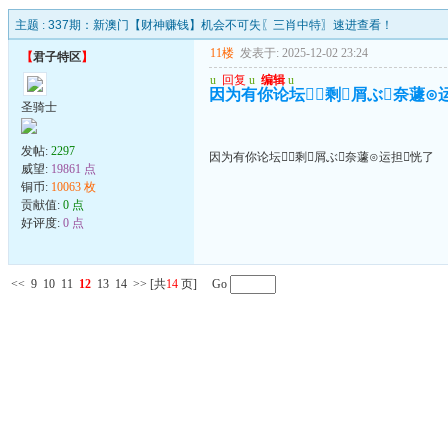
主题 :
337期：新澳门【财神赚钱】机会不可失〖三肖中特〗速进查看！
11楼
发表于: 2025-12-02 23:24
【
君子特区
】
u
回复
u
编辑
u
因为有你论坛剩屑ぶ奈蘧⊙
圣骑士
发帖:
2297
因为有你论坛剩屑ぶ奈蘧⊙运担恍了
威望:
19861 点
铜币:
10063 枚
贡献值:
0 点
好评度:
0 点
<<
9
10
11
12
13
14
>>
[共
14
页] Go