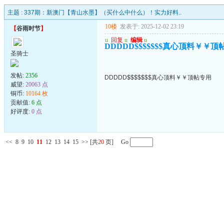
主题 :
337期：新澳门【青山水墨】（买什么中什么）！实力好料..
10楼
发表于: 2025-12-02 23:19
【
谷雨时节
】
u
回复
u
编辑
u
DDDDD$$$$$$$真心顶料￥￥顶
圣骑士
发帖:
2356
DDDDD$$$$$$$真心顶料￥￥顶帖专用
威望:
20063 点
铜币:
10164 枚
贡献值:
6 点
好评度:
0 点
<<
8
9
10
11
12
13
14
15
>>
[共
20
页] Go