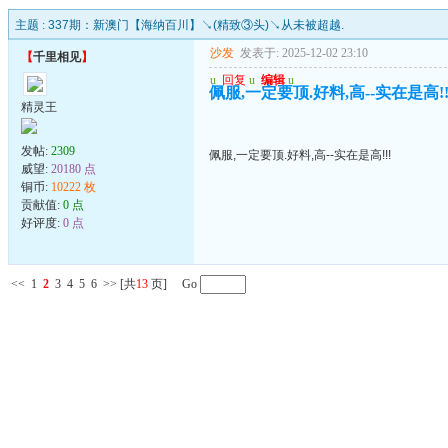
主题 :
337期：新澳门【海纳百川】↘(精致③头)↘从未被超越.
沙发
发表于: 2025-12-02 23:10
【
千里相见
】
u
回复
u
编辑
u
佩服,一定要顶.好料,高--实在是高!!
精灵王
发帖:
2309
佩服,一定要顶.好料,高--实在是高!!!
威望:
20180 点
铜币:
10222 枚
贡献值:
0 点
好评度:
0 点
<<
1
2
3
4
5
6
>>
[共
13
页] Go