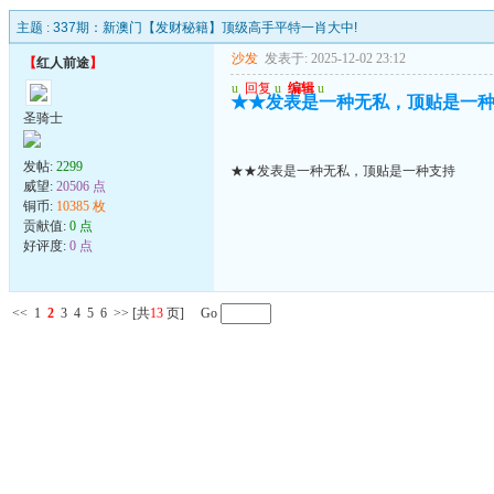
主题 :
337期：新澳门【发财秘籍】顶级高手平特一肖大中!
沙发
发表于: 2025-12-02 23:12
【
红人前途
】
u
回复
u
编辑
u
★★发表是一种无私，顶贴是一
圣骑士
发帖:
2299
★★发表是一种无私，顶贴是一种支持
威望:
20506 点
铜币:
10385 枚
贡献值:
0 点
好评度:
0 点
<<
1
2
3
4
5
6
>>
[共
13
页] Go