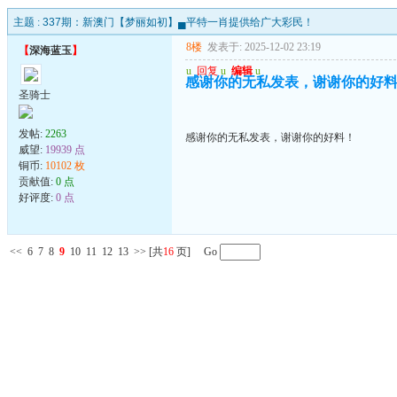
主题 :
337期：新澳门【梦丽如初】▄平特一肖提供给广大彩民！
8楼
发表于: 2025-12-02 23:19
【
深海蓝玉
】
u
回复
u
编辑
u
感谢你的无私发表，谢谢你的好
圣骑士
发帖:
2263
感谢你的无私发表，谢谢你的好料！
威望:
19939 点
铜币:
10102 枚
贡献值:
0 点
好评度:
0 点
<<
6
7
8
9
10
11
12
13
>>
[共
16
页] Go