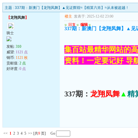
主题 :
337期：新澳门【龙翔凤舞】▲见证辉煌≈【精算六肖】≈从未被超越！
楼主
发表于: 2025-12-02 23:00
【
龙翔凤舞
】
u
回复
u
编辑
u
337期：新澳门【龙翔凤舞】▲见
骑士
发帖:
310
集百站最精华网站的高
威望:
1121 点
铜币:
1121 枚
资料！一定要记好 导航网
贡献值:
2 点
好评度:
0 点
337期：
龙翔凤舞
▲
精
<<
1
2
3
4
5
>>
[共
9
页] Go