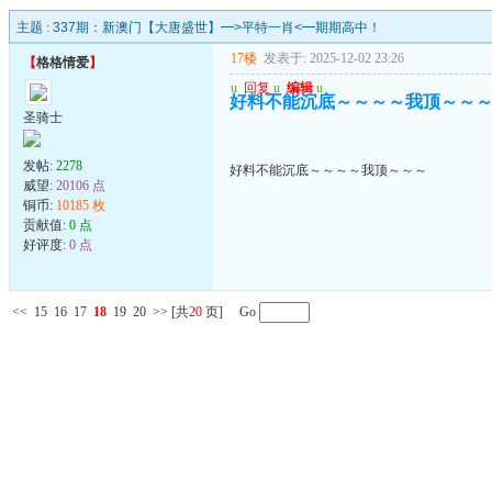
主题 :
337期：新澳门【大唐盛世】━>平特一肖<━期期高中！
17楼
发表于: 2025-12-02 23:26
【
格格情爱
】
u
回复
u
编辑
u
好料不能沉底～～～～我顶～～
圣骑士
发帖:
2278
好料不能沉底～～～～我顶～～～
威望:
20106 点
铜币:
10185 枚
贡献值:
0 点
好评度:
0 点
<<
15
16
17
18
19
20
>>
[共
20
页] Go