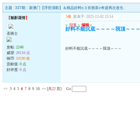
主题 :
337期：新澳门【浮世清歡】＆精品好料≤３肖致富≥奇迹再次发生.
5楼
发表于: 2025-12-02 23:14
【
魅影谍情
】
u
回复
u
编辑
u
好料不能沉底～～～～我顶～～
圣骑士
发帖:
2248
好料不能沉底～～～～我顶～～～
威望:
20116 点
铜币:
10190 枚
贡献值:
0 点
好评度:
0 点
<<
3
4
5
6
7
8
9
10
>>
[共
22
页] Go