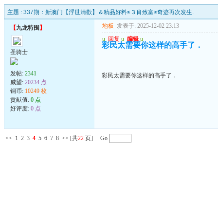
主题 :
337期：新澳门【浮世清歡】＆精品好料≤３肖致富≥奇迹再次发生.
地板
发表于: 2025-12-02 23:13
【
九龙特围
】
u
回复
u
编辑
u
彩民太需要你这样的高手了．
圣骑士
发帖:
2341
彩民太需要你这样的高手了．
威望:
20234 点
铜币:
10249 枚
贡献值:
0 点
好评度:
0 点
<<
1
2
3
4
5
6
7
8
>>
[共
22
页] Go