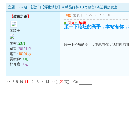
主题 :
337期：新澳门【浮世清歡】＆精品好料≤３肖致富≥奇迹再次发生.
10楼
发表于: 2025-12-02 23:18
【
致富之路
】
u
回复
u
编辑
u
顶一下论坛的高手，本站有你，
圣骑士
发帖:
2371
顶一下论坛的高手，本站有你，我们想穷
威望:
20154 点
铜币:
10209 枚
贡献值:
0 点
好评度:
0 点
<<
8
9
10
11
12
13
14
15
>>
[共
22
页] Go