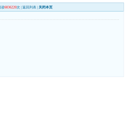
阅读
6836220
次 |
返回列表
|
关闭本页