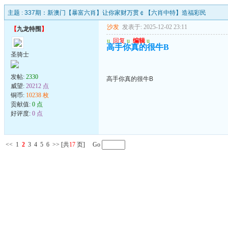
主题 :
337期：新澳门【暴富六肖】让你家财万贯￠【六肖中特】造福彩民
沙发
发表于: 2025-12-02 23:11
【
九龙特围
】
u
回复
u
编辑
u
高手你真的很牛B
圣骑士
发帖:
2330
高手你真的很牛B
威望:
20212 点
铜币:
10238 枚
贡献值:
0 点
好评度:
0 点
<<
1
2
3
4
5
6
>>
[共
17
页] Go