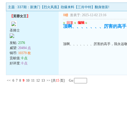
主题 :
337期：新澳门【烈火凤凰】劲爆来料【三肖中特】翻身致富!
8楼
发表于: 2025-12-02 23:16
【
芙蓉女王
】
u
回复
u
编辑
u
顶啊、、、、、、、厉害的高手
圣骑士
发帖:
2376
顶啊、、、、、、、厉害的高手，我永远
威望:
20494 点
铜币:
10379 枚
贡献值:
0 点
好评度:
0 点
<<
6
7
8
9
10
11
12
13
>>
[共
15
页] Go