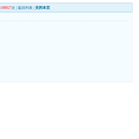
5198927
次 |
返回列表
|
关闭本页