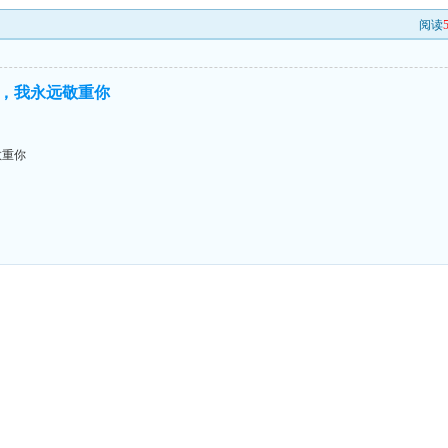
阅读
，我永远敬重你
敬重你