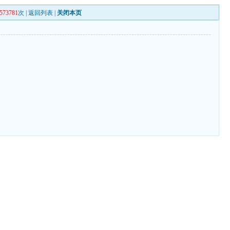
573781
次 |
返回列表
|
关闭本页